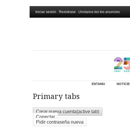
Iniciar sesión
|
Rexistrase
|
Unvíanos les tos anuncies
ENTAMU
NOTICIE
Primary tabs
Crear nueva cuenta
(active tab)
Conectar
Pidir contraseña nueva