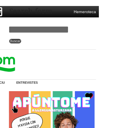
Search form
Hemeroteca
CIU
ENTREVISTES