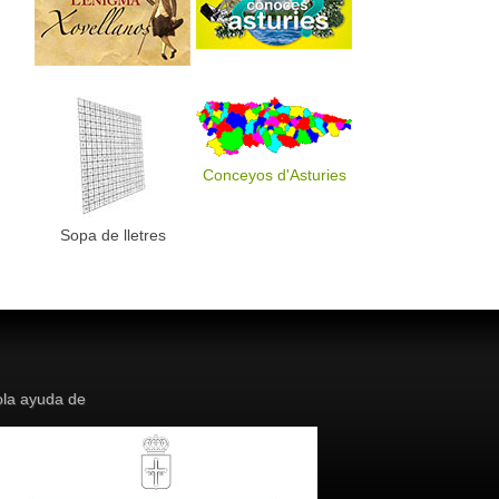
Conceyos d'Asturies
Sopa de lletres
la ayuda de