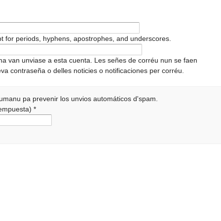
pt for periods, hyphens, apostrophes, and underscores.
ema van unviase a esta cuenta. Les señes de corréu nun se faen
va contraseña o delles noticies o notificaciones per corréu.
 humanu pa prevenir los unvios automáticos d'spam.
 rempuesta)
*