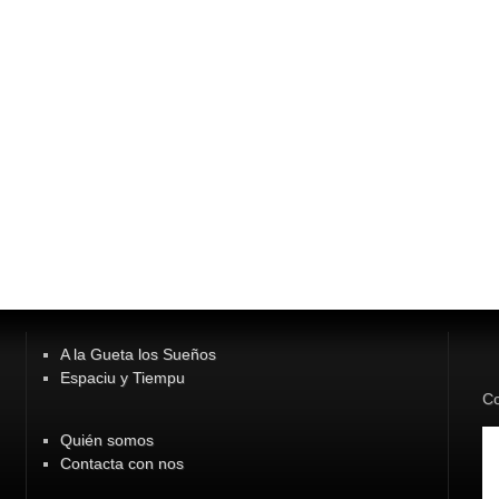
A la Gueta los Sueños
Espaciu y Tiempu
Co
Quién somos
Contacta con nos