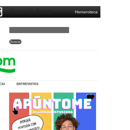
Search form
Hemeroteca
CIU
ENTREVISTES