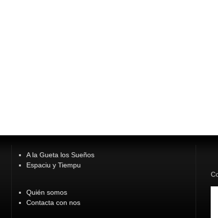
A la Gueta los Sueños
Espaciu y Tiempu
Co
Quién somos
Contacta con nos