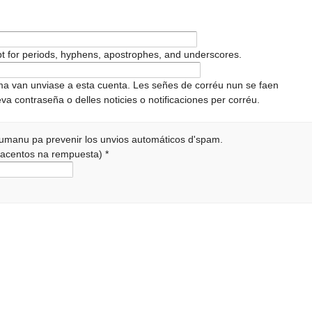
pt for periods, hyphens, apostrophes, and underscores.
ema van unviase a esta cuenta. Les señes de corréu nun se faen
va contraseña o delles noticies o notificaciones per corréu.
 humanu pa prevenir los unvios automáticos d'spam.
r acentos na rempuesta)
*