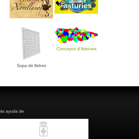
Conceyos d'Asturies
Sopa de lletres
la ayuda de