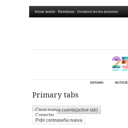
Iniciar sesión
|
Rexistrase
|
Unvíanos les tos anuncies
ENTAMU
NOTICIE
Primary tabs
Crear nueva cuenta
(active tab)
Conectar
Pidir contraseña nueva