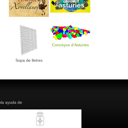
Conceyos d'Asturies
Sopa de lletres
la ayuda de