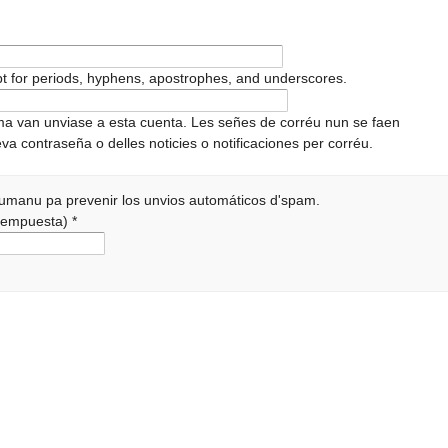
pt for periods, hyphens, apostrophes, and underscores.
ema van unviase a esta cuenta. Les señes de corréu nun se faen
va contraseña o delles noticies o notificaciones per corréu.
 humanu pa prevenir los unvios automáticos d'spam.
a rempuesta)
*