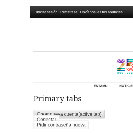
Iniciar sesión
|
Rexistrase
|
Unvíanos les tos anuncies
ENTAMU
NOTICIE
Primary tabs
Crear nueva cuenta
(active tab)
Conectar
Pidir contraseña nueva