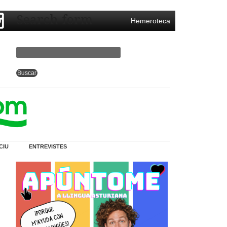
Search form
Hemeroteca
CIU
ENTREVISTES