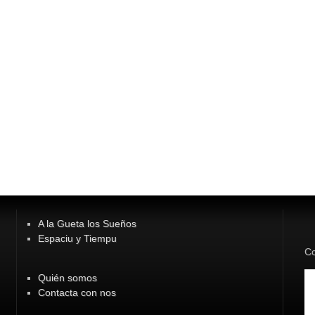
A la Gueta los Sueños
Espaciu y Tiempu
Co
Quién somos
Contacta con nos