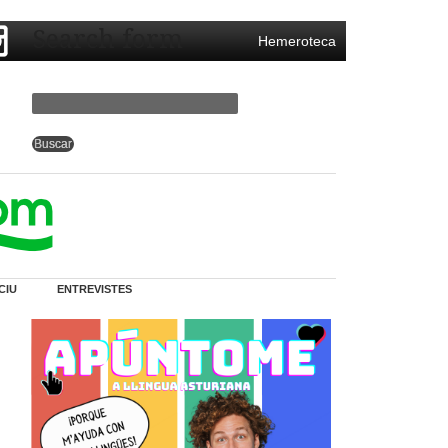
Search form
Hemeroteca
CIU
ENTREVISTES