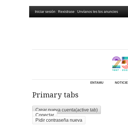
Iniciar sesión
|
Rexistrase
|
Unvíanos les tos anuncies
ENTAMU
NOTICIE
Primary tabs
Crear nueva cuenta
(active tab)
Conectar
Pidir contraseña nueva