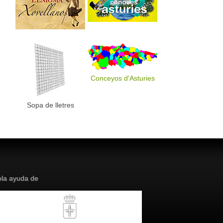
Conceyos d'Asturies
Sopa de lletres
la ayuda de