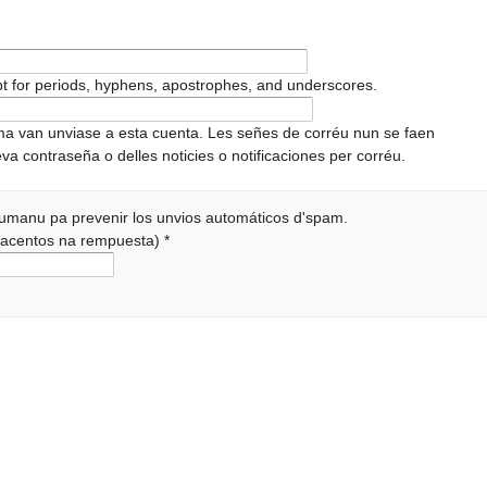
pt for periods, hyphens, apostrophes, and underscores.
ema van unviase a esta cuenta. Les señes de corréu nun se faen
va contraseña o delles noticies o notificaciones per corréu.
 humanu pa prevenir los unvios automáticos d'spam.
r acentos na rempuesta)
*