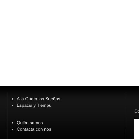
A la Gueta los Sueños
Espaciu y Tiempu
Co
Quién somos
Contacta con nos