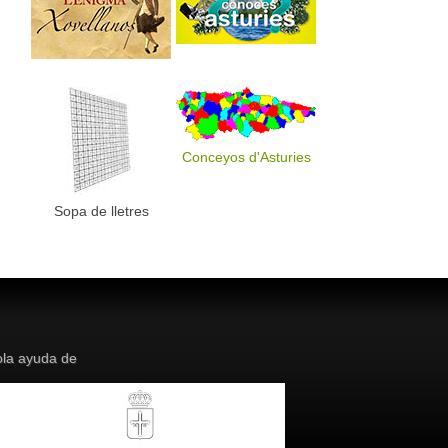
Conceyos d'Asturies
Sopa de lletres
la ayuda de