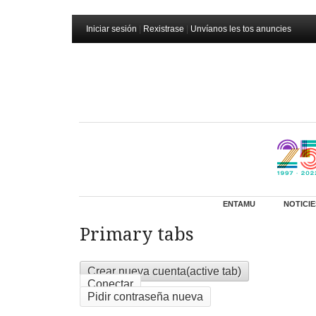
Iniciar sesión
|
Rexistrase
|
Unvíanos les tos anuncies
ENTAMU
NOTICIE
Primary tabs
Crear nueva cuenta
(active tab)
Conectar
Pidir contraseña nueva