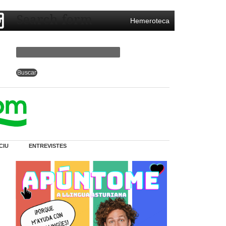
Search form
Hemeroteca
CIU
ENTREVISTES