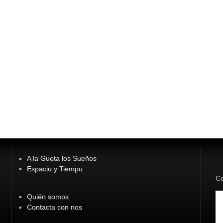
A la Gueta los Sueños
Espaciu y Tiempu
Co
Quién somos
Contacta con nos