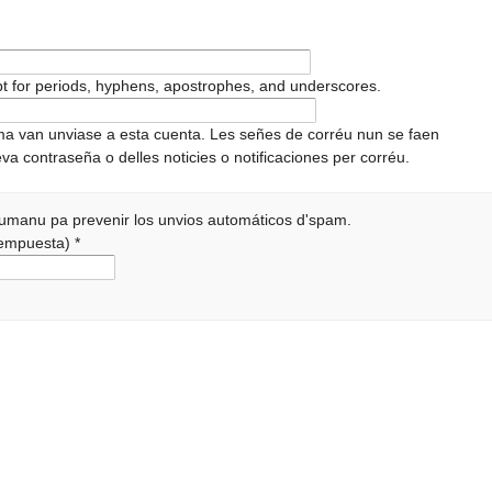
pt for periods, hyphens, apostrophes, and underscores.
ema van unviase a esta cuenta. Les señes de corréu nun se faen
va contraseña o delles noticies o notificaciones per corréu.
 humanu pa prevenir los unvios automáticos d'spam.
 rempuesta)
*