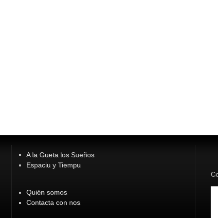
A la Gueta los Sueños
Espaciu y Tiempu
Co
Quién somos
Contacta con nos