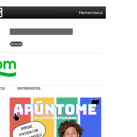
Search form
Hemeroteca
CIU
ENTREVISTES