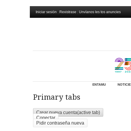
Iniciar sesión
|
Rexistrase
|
Unvíanos les tos anuncies
ENTAMU
NOTICIE
Primary tabs
Crear nueva cuenta
(active tab)
Conectar
Pidir contraseña nueva