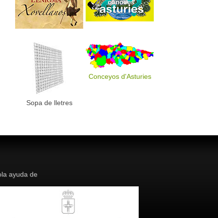
Conceyos d'Asturies
Sopa de lletres
la ayuda de