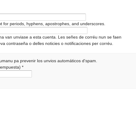
pt for periods, hyphens, apostrophes, and underscores.
ema van unviase a esta cuenta. Les señes de corréu nun se faen
va contraseña o delles noticies o notificaciones per corréu.
 humanu pa prevenir los unvios automáticos d'spam.
a rempuesta)
*