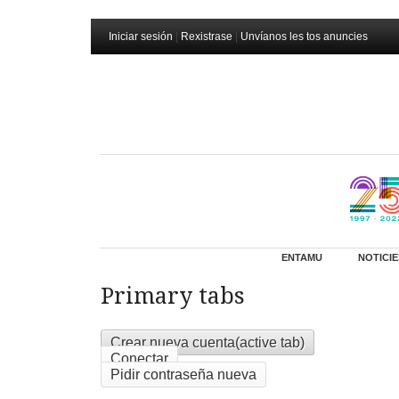
Iniciar sesión
|
Rexistrase
|
Unvíanos les tos anuncies
ENTAMU
NOTICIE
Primary tabs
Crear nueva cuenta
(active tab)
Conectar
Pidir contraseña nueva