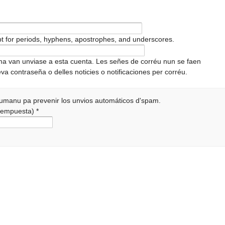
pt for periods, hyphens, apostrophes, and underscores.
ema van unviase a esta cuenta. Les señes de corréu nun se faen
va contraseña o delles noticies o notificaciones per corréu.
 humanu pa prevenir los unvios automáticos d'spam.
a rempuesta)
*