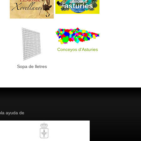
Conceyos d'Asturies
Sopa de lletres
la ayuda de