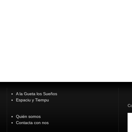
A la Gueta los Sueños
Espaciu y Tiempu
Co
Quién somos
Contacta con nos