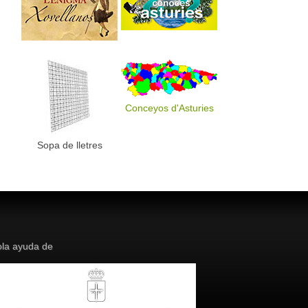
Conceyos d'Asturies
Sopa de lletres
la ayuda de