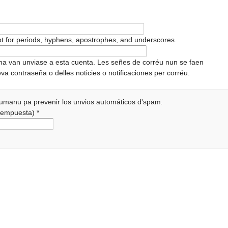
pt for periods, hyphens, apostrophes, and underscores.
ema van unviase a esta cuenta. Les señes de corréu nun se faen
va contraseña o delles noticies o notificaciones per corréu.
 humanu pa prevenir los unvios automáticos d'spam.
a rempuesta)
*