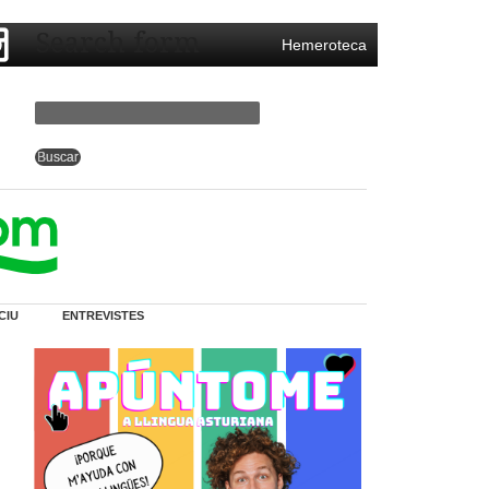
Search form
Hemeroteca
CIU
ENTREVISTES