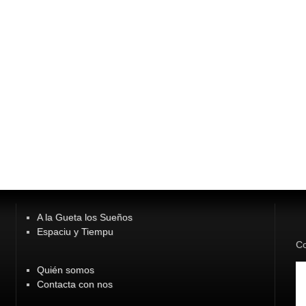
A la Gueta los Sueños
Espaciu y Tiempu
Co
Quién somos
Contacta con nos