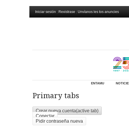
Iniciar sesión
|
Rexistrase
|
Unvíanos les tos anuncies
ENTAMU
NOTICIE
Primary tabs
Crear nueva cuenta
(active tab)
Conectar
Pidir contraseña nueva