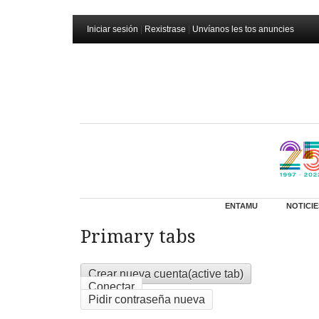
Iniciar sesión
|
Rexistrase
|
Unvíanos les tos anuncies
ENTAMU
NOTICIE
Primary tabs
Crear nueva cuenta
(active tab)
Conectar
Pidir contraseña nueva