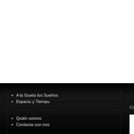
A la Gueta los Sueños
Espaciu y Tiempu
Co
Quién somos
Contacta con nos