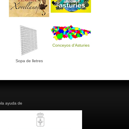
Conceyos d'Asturies
Sopa de lletres
la ayuda de