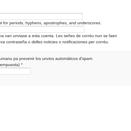
pt for periods, hyphens, apostrophes, and underscores.
ema van unviase a esta cuenta. Les señes de corréu nun se faen
va contraseña o delles noticies o notificaciones per corréu.
 humanu pa prevenir los unvios automáticos d'spam.
a rempuesta)
*