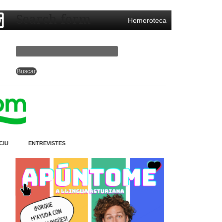
Search form
Hemeroteca
CIU
ENTREVISTES