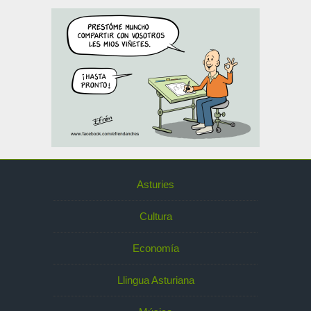
Asturies
Cultura
Economía
Llingua Asturiana