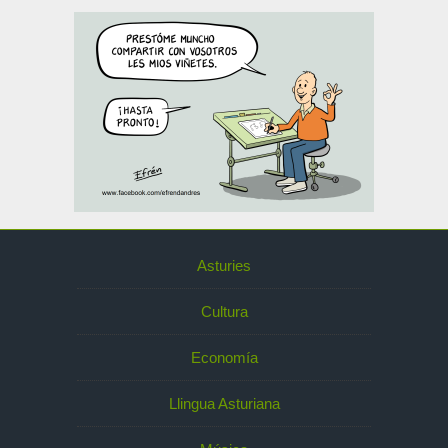
Asturies
Cultura
Economía
Llingua Asturiana