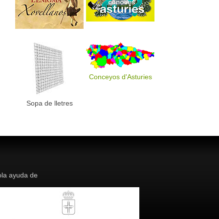
Conceyos d'Asturies
Sopa de lletres
la ayuda de