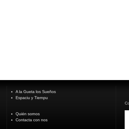
A la Gueta los Sueños
Espaciu y Tiempu
Co
Quién somos
Contacta con nos