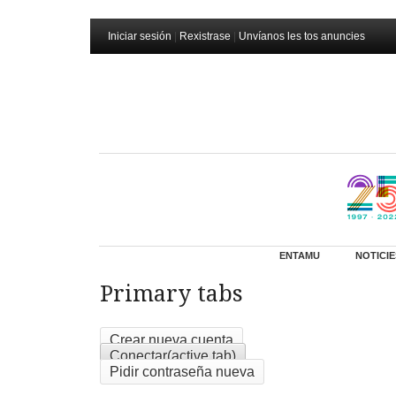
Iniciar sesión
|
Rexistrase
|
Unvíanos les tos anuncies
ENTAMU
NOTICIE
Primary tabs
Crear nueva cuenta
Conectar
(active tab)
Pidir contraseña nueva