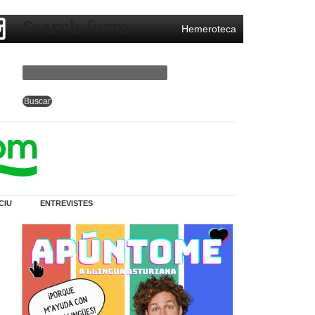
Search form
Hemeroteca
CIU
ENTREVISTES