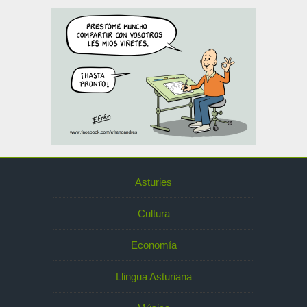
Asturies
Cultura
Economía
Llingua Asturiana