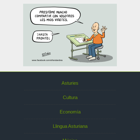
Asturies
Cultura
Economía
Llingua Asturiana