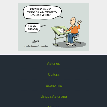
Asturies
Cultura
Economía
Llingua Asturiana