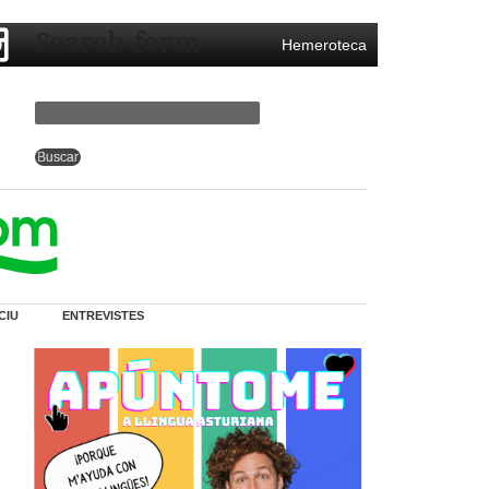
Search form
Hemeroteca
CIU
ENTREVISTES