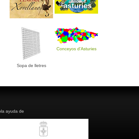
Conceyos d'Asturies
Sopa de lletres
la ayuda de