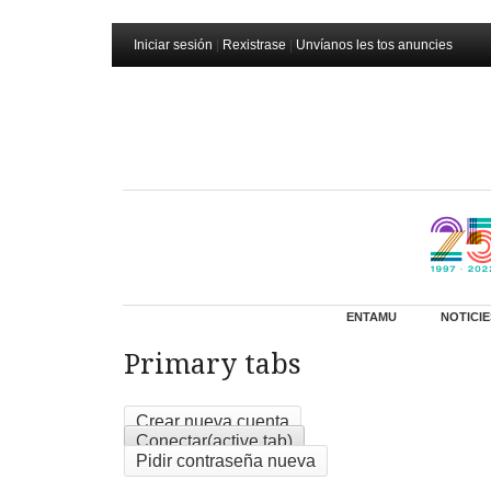
Iniciar sesión
|
Rexistrase
|
Unvíanos les tos anuncies
ENTAMU
NOTICIE
Primary tabs
Crear nueva cuenta
Conectar
(active tab)
Pidir contraseña nueva