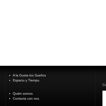
A la Gueta los Sueños
Espaciu y Tiempu
Co
Quién somos
Contacta con nos