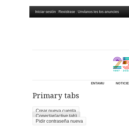
Iniciar sesión
|
Rexistrase
|
Unvíanos les tos anuncies
ENTAMU
NOTICIE
Primary tabs
Crear nueva cuenta
Conectar
(active tab)
Pidir contraseña nueva