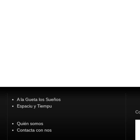
A la Gueta los Sueños
Espaciu y Tiempu
Co
Quién somos
Contacta con nos