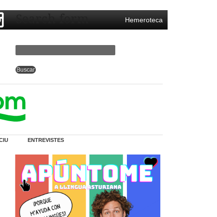
Search form
Hemeroteca
CIU
ENTREVISTES