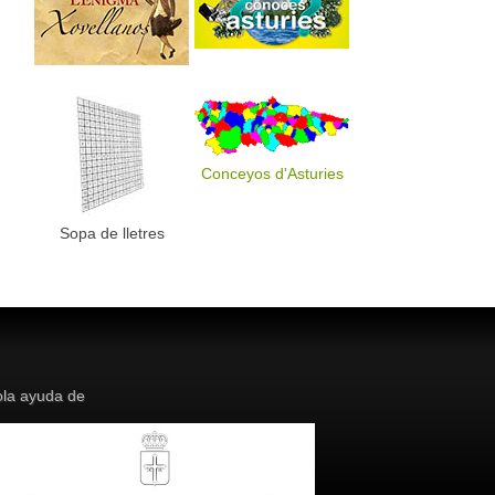
Conceyos d'Asturies
Sopa de lletres
la ayuda de