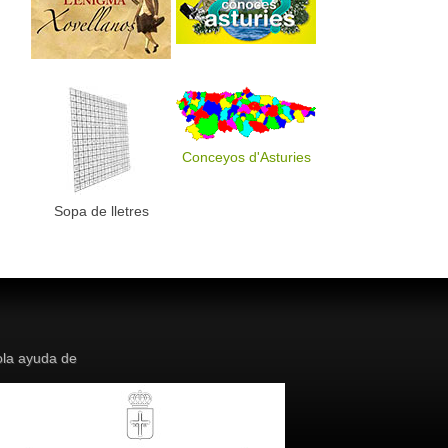
Conceyos d'Asturies
Sopa de lletres
la ayuda de