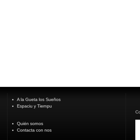
A la Gueta los Sueños
Espaciu y Tiempu
Co
Quién somos
Contacta con nos