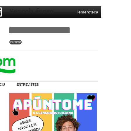
Search form
Hemeroteca
CIU
ENTREVISTES