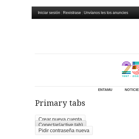
Iniciar sesión
|
Rexistrase
|
Unvíanos les tos anuncies
ENTAMU
NOTICIE
Primary tabs
Crear nueva cuenta
Conectar
(active tab)
Pidir contraseña nueva