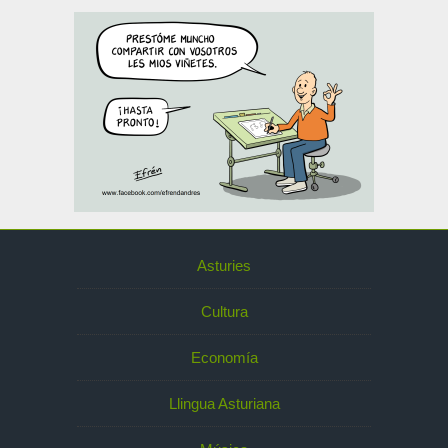
Asturies
Cultura
Economía
Llingua Asturiana