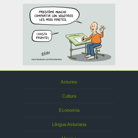
Asturies
Cultura
Economía
Llingua Asturiana