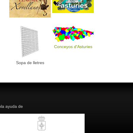
Conceyos d'Asturies
Sopa de lletres
la ayuda de