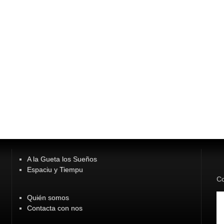
A la Gueta los Sueños
Espaciu y Tiempu
Co
Quién somos
Contacta con nos