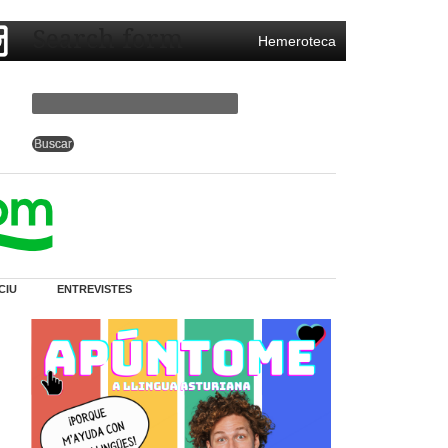
Search form
Hemeroteca
CIU
ENTREVISTES