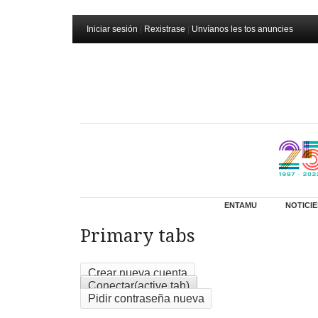
Iniciar sesión
|
Rexistrase
|
Unvíanos les tos anuncies
ENTAMU
NOTICIE
Primary tabs
Crear nueva cuenta
Conectar
(active tab)
Pidir contraseña nueva