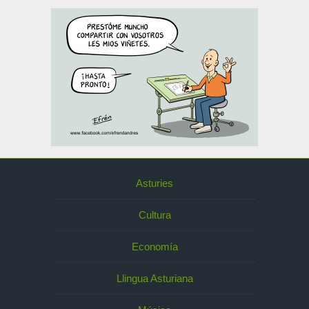
Asturies
Cultura
Economía
Llingua Asturiana