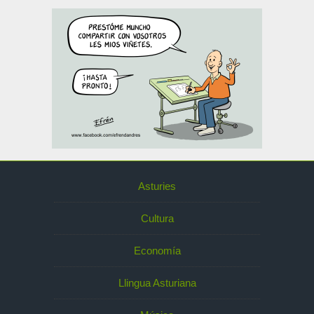
Asturies
Cultura
Economía
Llingua Asturiana