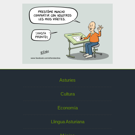
Asturies
Cultura
Economía
Llingua Asturiana