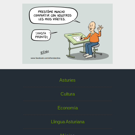
Asturies
Cultura
Economía
Llingua Asturiana