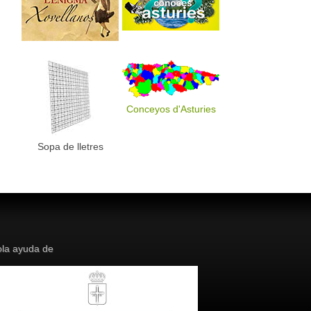
Conceyos d'Asturies
Sopa de lletres
la ayuda de