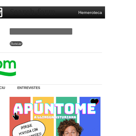
Search form
Hemeroteca
CIU
ENTREVISTES