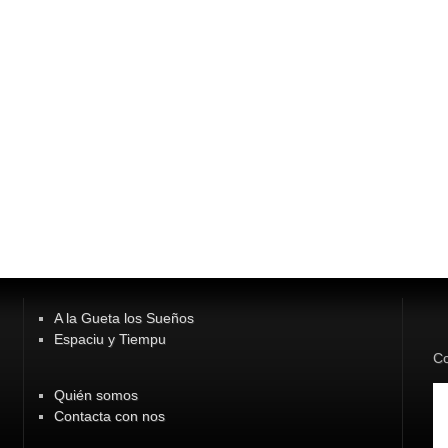
A la Gueta los Sueños
Espaciu y Tiempu
Co
Quién somos
Contacta con nos