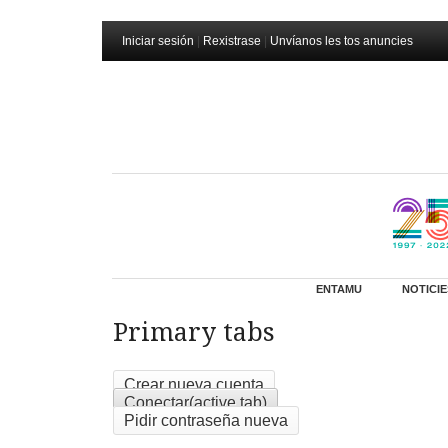
Iniciar sesión
|
Rexistrase
|
Unvíanos les tos anuncies
ENTAMU
NOTICIE
Primary tabs
Crear nueva cuenta
Conectar
(active tab)
Pidir contraseña nueva