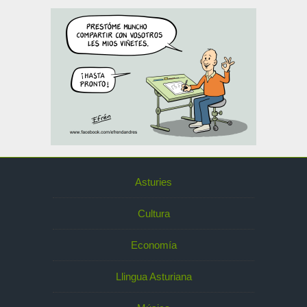
Asturies
Cultura
Economía
Llingua Asturiana