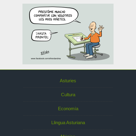
Asturies
Cultura
Economía
Llingua Asturiana