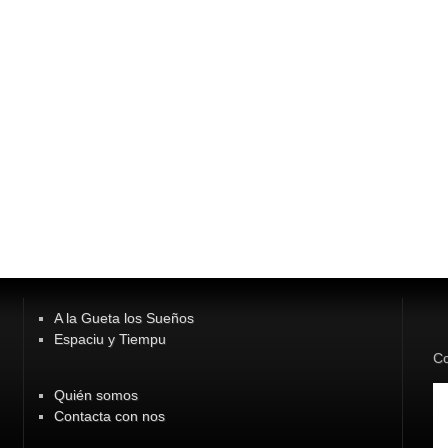
A la Gueta los Sueños
Espaciu y Tiempu
Co
Quién somos
Contacta con nos