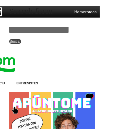
Search form
Hemeroteca
CIU
ENTREVISTES