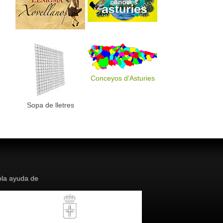
Conceyos d'Asturies
Sopa de lletres
la ayuda de