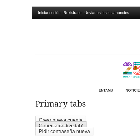
Iniciar sesión
|
Rexistrase
|
Unvíanos les tos anuncies
ENTAMU
NOTICIE
Primary tabs
Crear nueva cuenta
Conectar
(active tab)
Pidir contraseña nueva