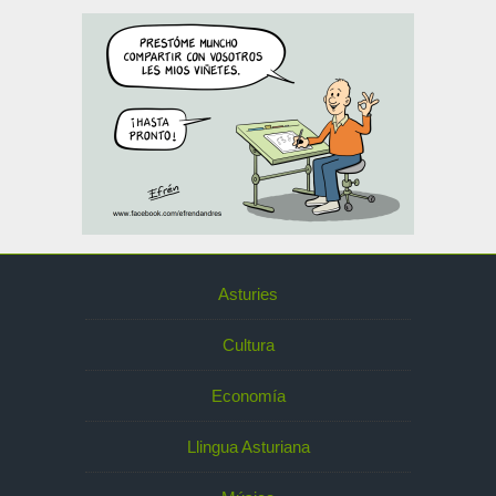
Asturies
Cultura
Economía
Llingua Asturiana