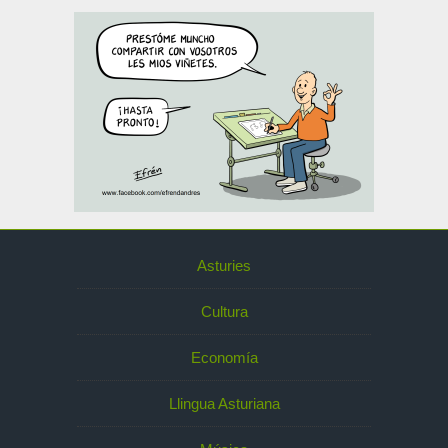
Asturies
Cultura
Economía
Llingua Asturiana