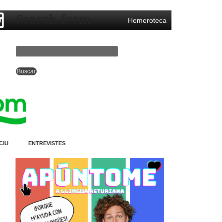
Search form
Hemeroteca
CIU
ENTREVISTES