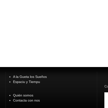
A la Gueta los Sueños
Espaciu y Tiempu
Co
Quién somos
Contacta con nos