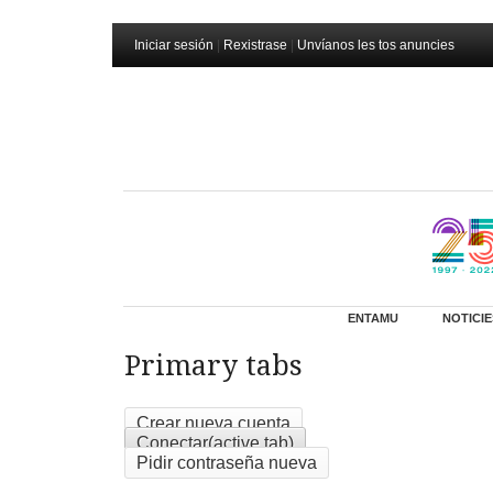
Iniciar sesión
|
Rexistrase
|
Unvíanos les tos anuncies
ENTAMU
NOTICIE
Primary tabs
Crear nueva cuenta
Conectar
(active tab)
Pidir contraseña nueva