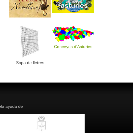
Conceyos d'Asturies
Sopa de lletres
la ayuda de