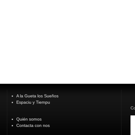
A la Gueta los Sueños
Espaciu y Tiempu
Co
Quién somos
Contacta con nos