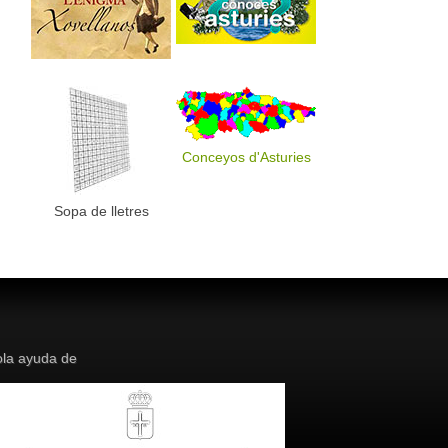
Conceyos d'Asturies
Sopa de lletres
la ayuda de