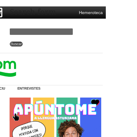
Search form
Hemeroteca
CIU
ENTREVISTES