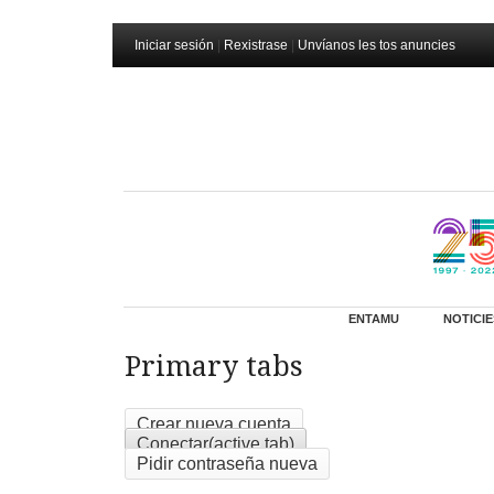
Iniciar sesión
|
Rexistrase
|
Unvíanos les tos anuncies
ENTAMU
NOTICIE
Primary tabs
Crear nueva cuenta
Conectar
(active tab)
Pidir contraseña nueva