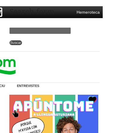
Search form
Hemeroteca
CIU
ENTREVISTES