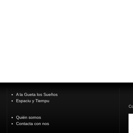
A la Gueta los Sueños
Espaciu y Tiempu
Co
Quién somos
Contacta con nos