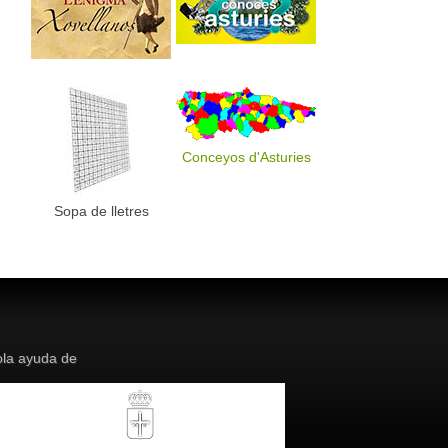
Conceyos d'Asturies
Sopa de lletres
la ayuda de