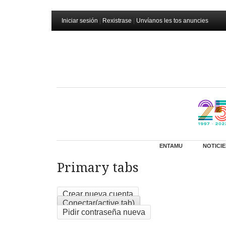
Iniciar sesión
|
Rexistrase
|
Unvíanos les tos anuncies
ENTAMU
NOTICIE
Primary tabs
Crear nueva cuenta
Conectar
(active tab)
Pidir contraseña nueva