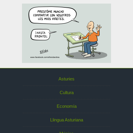
Asturies
Cultura
Economía
Llingua Asturiana