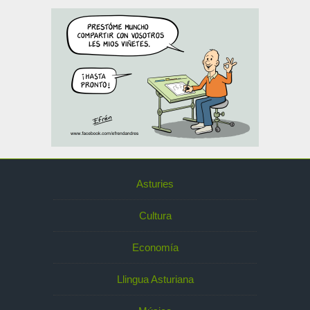
Asturies
Cultura
Economía
Llingua Asturiana