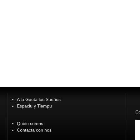
A la Gueta los Sueños
Espaciu y Tiempu
Co
Quién somos
Contacta con nos