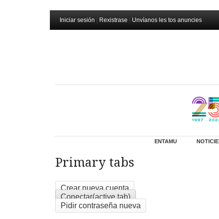
Iniciar sesión
|
Rexistrase
|
Unvíanos les tos anuncies
ENTAMU
NOTICIE
Primary tabs
Crear nueva cuenta
Conectar
(active tab)
Pidir contraseña nueva