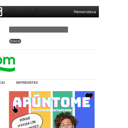
Search form
Hemeroteca
CIU
ENTREVISTES