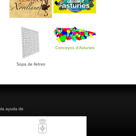
Conceyos d'Asturies
Sopa de lletres
la ayuda de