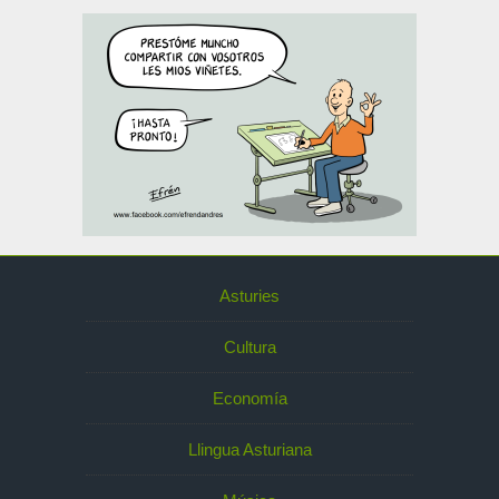
Asturies
Cultura
Economía
Llingua Asturiana