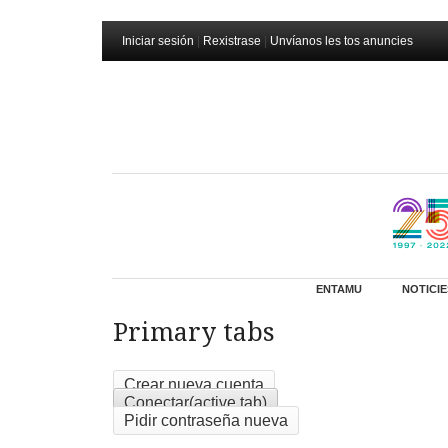
Iniciar sesión
|
Rexistrase
|
Unvíanos les tos anuncies
ENTAMU
NOTICIE
Primary tabs
Crear nueva cuenta
Conectar
(active tab)
Pidir contraseña nueva