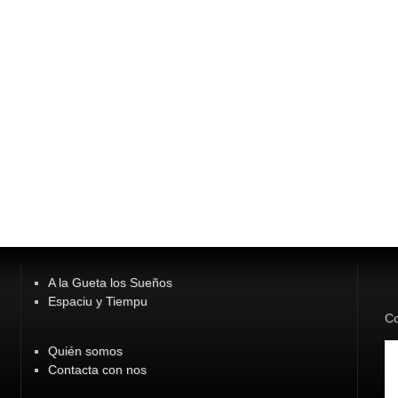
A la Gueta los Sueños
Espaciu y Tiempu
Co
Quién somos
Contacta con nos