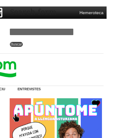
Search form
Hemeroteca
CIU
ENTREVISTES