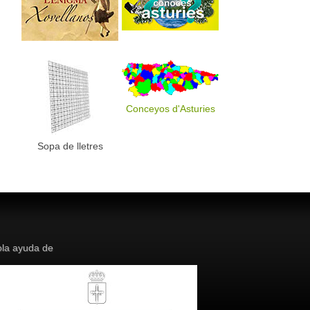
Conceyos d'Asturies
Sopa de lletres
la ayuda de