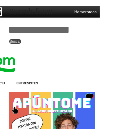
Search form
Hemeroteca
CIU
ENTREVISTES