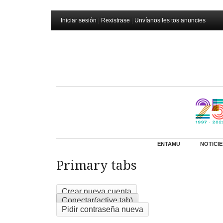
Iniciar sesión
|
Rexistrase
|
Unvíanos les tos anuncies
ENTAMU
NOTICIE
Primary tabs
Crear nueva cuenta
Conectar
(active tab)
Pidir contraseña nueva