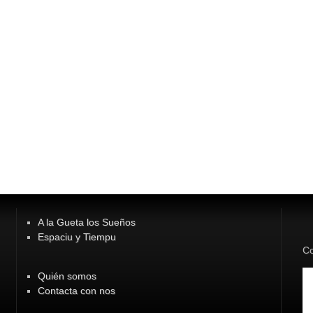
A la Gueta los Sueños
Espaciu y Tiempu
Co
Quién somos
Contacta con nos