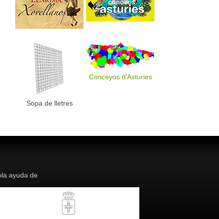
Conceyos d'Asturies
Sopa de lletres
la ayuda de