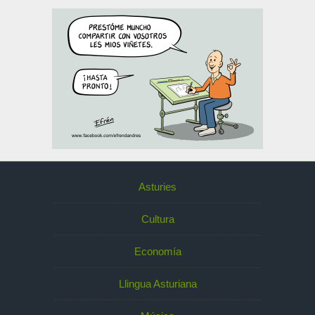
Asturies
Cultura
Economía
Llingua Asturiana