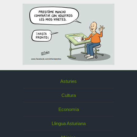
Asturies
Cultura
Economía
Llingua Asturiana