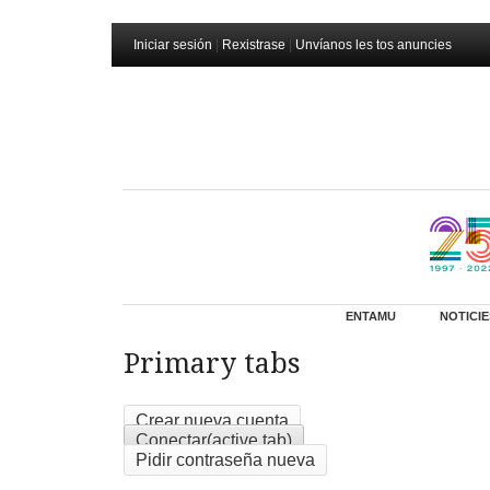
Iniciar sesión
|
Rexistrase
|
Unvíanos les tos anuncies
ENTAMU
NOTICIE
Primary tabs
Crear nueva cuenta
Conectar
(active tab)
Pidir contraseña nueva