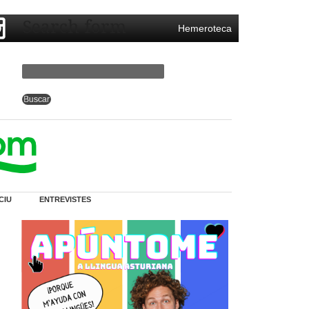
Search form
Hemeroteca
CIU
ENTREVISTES