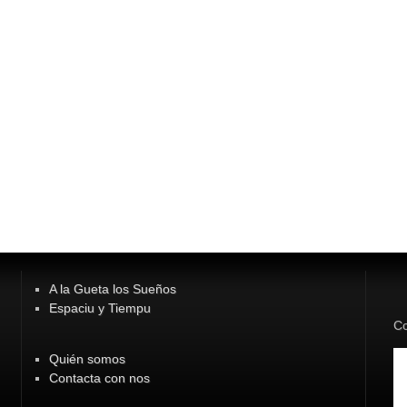
A la Gueta los Sueños
Espaciu y Tiempu
Co
Quién somos
Contacta con nos