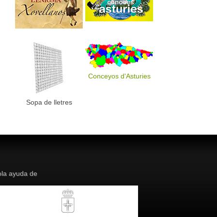
Conceyos d'Asturies
Sopa de lletres
la ayuda de