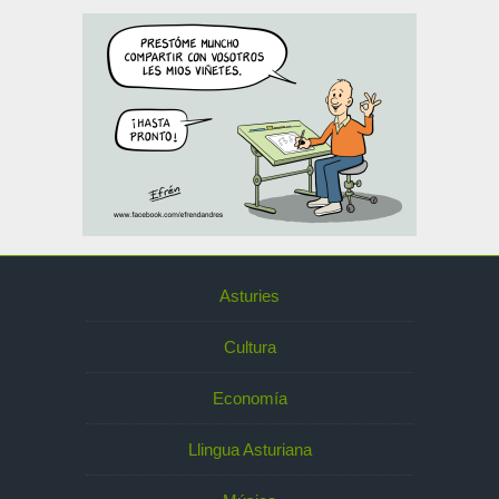
Asturies
Cultura
Economía
Llingua Asturiana