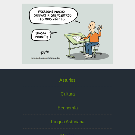
Asturies
Cultura
Economía
Llingua Asturiana