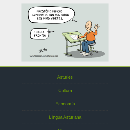
Asturies
Cultura
Economía
Llingua Asturiana