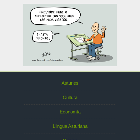
Asturies
Cultura
Economía
Llingua Asturiana