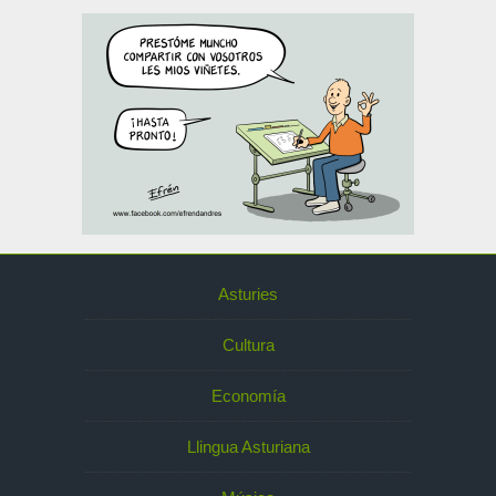
Asturies
Cultura
Economía
Llingua Asturiana