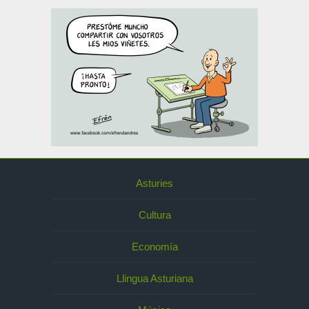
Asturies
Cultura
Economía
Llingua Asturiana