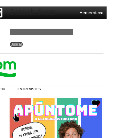
Search form
Hemeroteca
CIU
ENTREVISTES