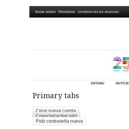
Iniciar sesión
|
Rexistrase
|
Unvíanos les tos anuncies
ENTAMU
NOTICIE
Primary tabs
Crear nueva cuenta
Conectar
(active tab)
Pidir contraseña nueva