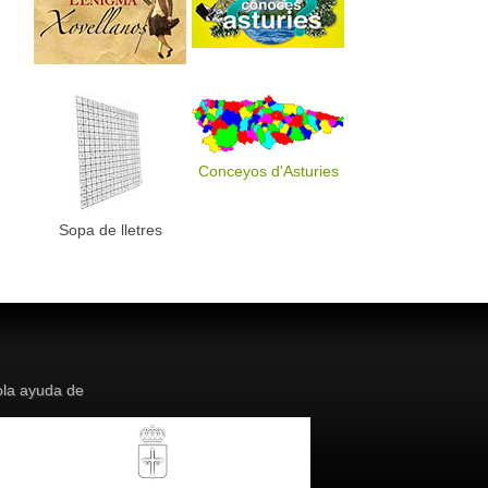
Conceyos d'Asturies
Sopa de lletres
la ayuda de