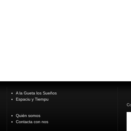
A la Gueta los Sueños
Espaciu y Tiempu
Co
Quién somos
Contacta con nos